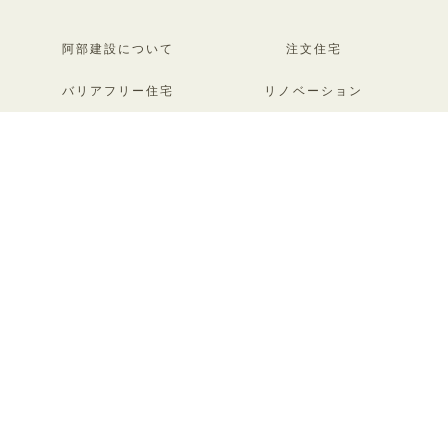
阿部建設について
注文住宅
バリアフリー住宅
リノベーション
施設建築／
重量木骨の家
法人の方向け
オーナーズクラブ
香りの会
阿部建設の事業
大森ウッドタウン
お知らせ
関連事業
社長ブログ
スタッフブログ
会社情報
採用情報